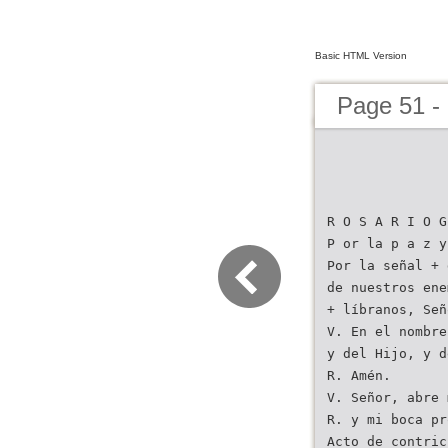
Basic HTML Version
Page 51 -
R O S A R I O G
P or la p a z y
Por la señal + 
de nuestros ene
+ líbranos, Señ
V. En el nombre
y del Hijo, y d
R. Amén.
V. Señor, abre 
R. y mi boca pr
Acto de contric