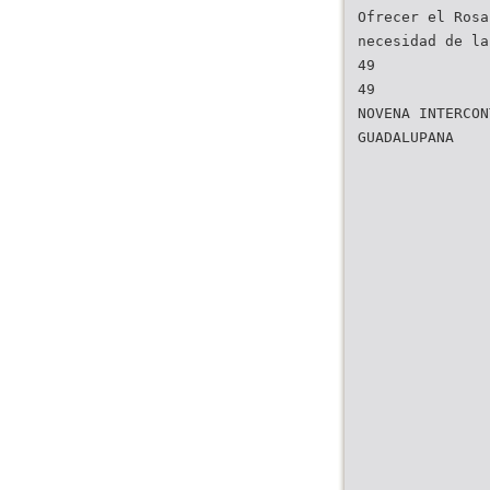
Ofrecer el Rosa
necesidad de la
49
49
NOVENA INTERCON
GUADALUPANA