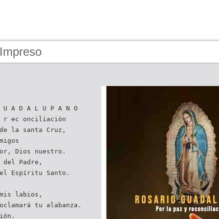
 Impreso
 U A D A L U P A N O
 r ec onciliación
de la santa Cruz,
migos
or, Dios nuestro.
 del Padre,
el Espíritu Santo.
mis labios,
oclamará tu alabanza.
ión.