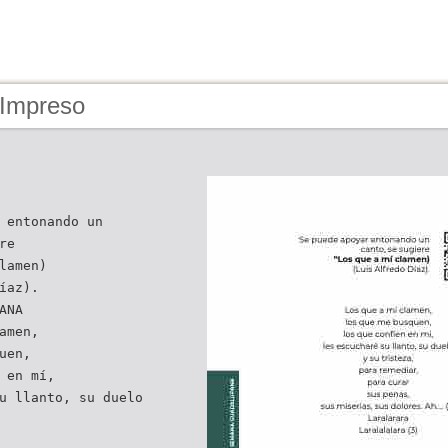
 Impreso
 entonando un
re
lamen)
íaz).
ANA
amen,
uen,
 en mí,
u llanto, su duelo