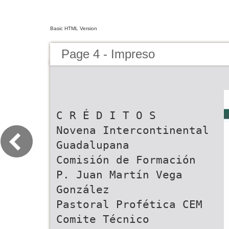
Basic HTML Version
Page 4 - Impreso
C R É D I T O S
Novena Intercontinental
Guadalupana
Comisión de Formación
P. Juan Martín Vega
González
Pastoral Profética CEM
Comite Técnico