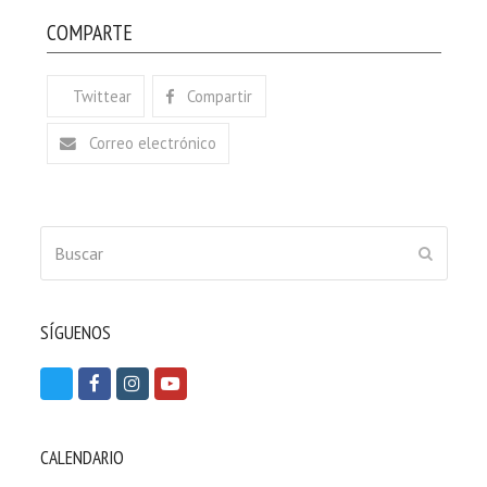
COMPARTE
Twittear
Compartir
Correo electrónico
Buscar
ENVIAR
SÍGUENOS
T
F
I
Y
w
a
n
o
i
c
s
u
CALENDARIO
t
e
t
t