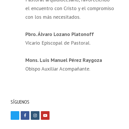
el encuentro con Cristo y el compromiso
con los más necesitados.
Pbro. Álvaro Lozano Platonoff
Vicario Episcopal de Pastoral.
Mons. Luis Manuel Pérez Raygoza
Obispo Auxiliar Acompañante.
SÍGUENOS
T
F
I
Y
w
a
n
o