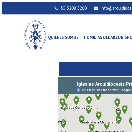
55 5208 3200
info@arquidioce
QUIÉNES SOMOS
HOMILÍAS DEL ARZOBISP