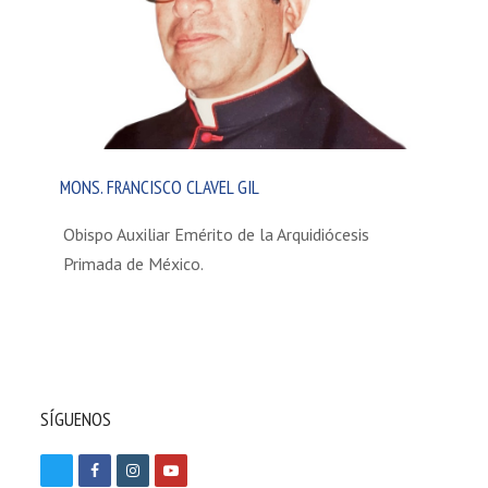
MONS. FRANCISCO CLAVEL GIL
Obispo Auxiliar Emérito de la Arquidiócesis
Primada de México.
SÍGUENOS
T
F
I
Y