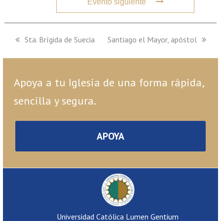
Evento siguiente
previous
Sta. Brígida de Suecia
next
Santiago el Mayor, apóstol
post:
post:
Apoya a tu Iglesia de una forma rápida,
sencilla y segura.
APOYA
Universidad Católica Lumen Gentium