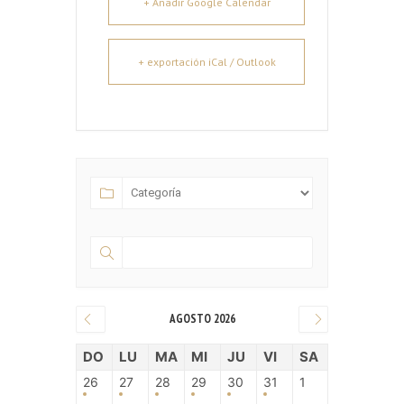
+ Añadir Google Calendar
+ exportación iCal / Outlook
AGOSTO 2026
DO
LU
MA
MI
JU
VI
SA
26
27
28
29
30
31
1