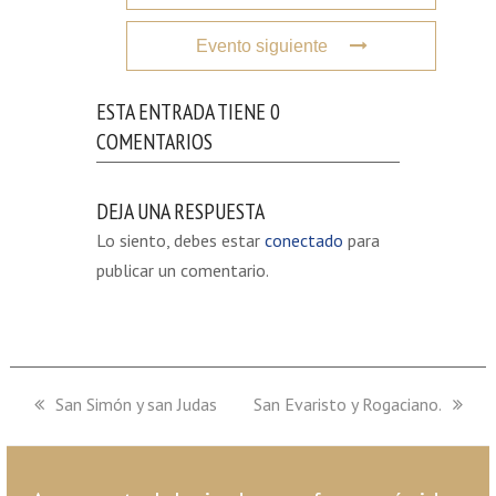
Evento siguiente
ESTA ENTRADA TIENE 0
COMENTARIOS
DEJA UNA RESPUESTA
Lo siento, debes estar
conectado
para
publicar un comentario.
previous
San Simón y san Judas
next
San Evaristo y Rogaciano.
post:
post: