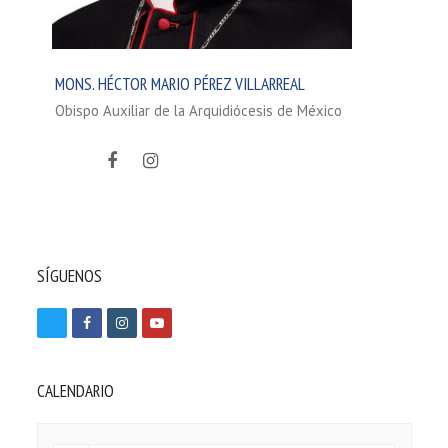
MONS. HÉCTOR MARIO PÉREZ VILLARREAL
Obispo Auxiliar de la Arquidiócesis de México
Twitter
Facebook
Instagram
SÍGUENOS
T
F
I
Y
w
a
n
o
i
c
s
u
CALENDARIO
t
e
t
t
t
b
a
u