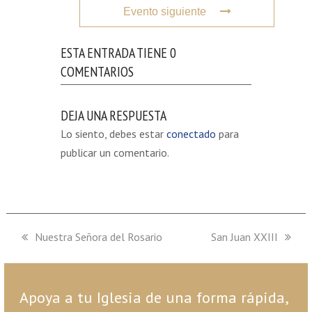
Evento siguiente
ESTA ENTRADA TIENE 0
COMENTARIOS
DEJA UNA RESPUESTA
Lo siento, debes estar
conectado
para
publicar un comentario.
previous
Nuestra Señora del Rosario
next
San Juan XXIII
post:
post:
Apoya a tu Iglesia de una forma rápida,