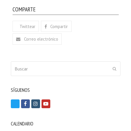
COMPARTE
Twittear
Compartir
Correo electrónico
Buscar
ENVIAR
SÍGUENOS
T
F
I
Y
w
a
n
o
i
c
s
u
CALENDARIO
t
e
t
t