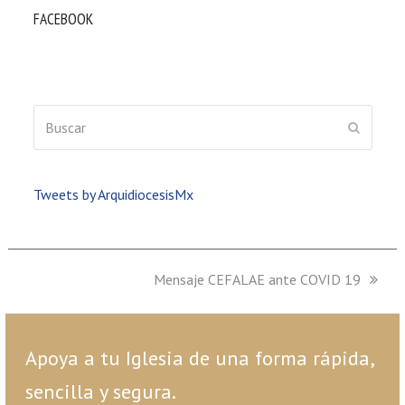
FACEBOOK
Buscar
ENVIAR
Tweets by ArquidiocesisMx
next
Mensaje CEFALAE ante COVID 19
post:
Apoya a tu Iglesia de una forma rápida,
sencilla y segura.