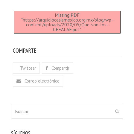
Missing PDF
"https://arquidiocesismexico.org.mx/blog/wp-
content/uploads/2020/05/Que-son-los-
CEFALAE.pdf".
COMPARTE
Twittear
Compartir
Correo electrónico
Buscar
ENVIAR
SÍGUENOS