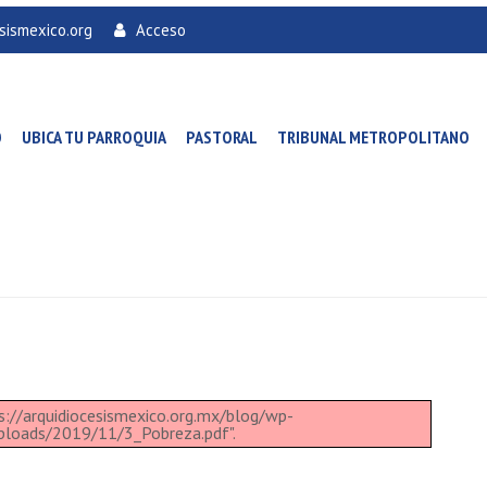
sismexico.org
Acceso
O
UBICA TU PARROQUIA
PASTORAL
TRIBUNAL METROPOLITANO
s://arquidiocesismexico.org.mx/blog/wp-
ploads/2019/11/3_Pobreza.pdf".