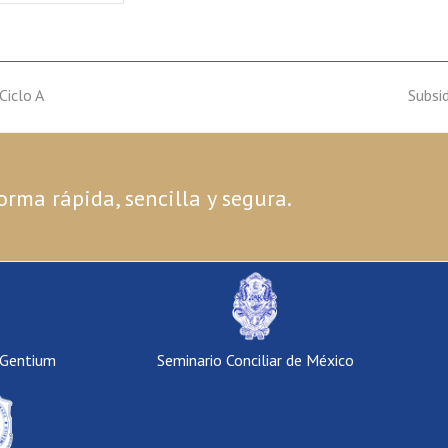
Ciclo A
next
Subsi
post:
orma rápida, sencilla y segura.
 Gentium
Seminario Conciliar de México