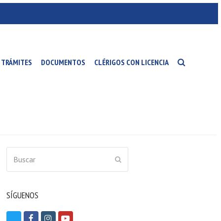
TRÁMITES
DOCUMENTOS
CLÉRIGOS CON LICENCIA
Buscar
ENVIAR
SÍGUENOS
T
F
I
Y