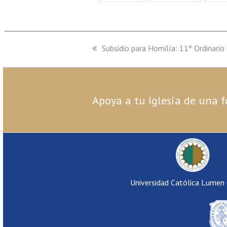
previous
Subsidio para Homilía: 11º Ordinario 
post:
Apoya a tu Iglesia de una f
Universidad Católica Lumen