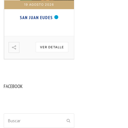
19 AGOSTO 2026
20 AGOSTO 2026
SAN JUAN EUDES
SAN SAMUEL PROFET
VER DETALLE
VER DETA
FACEBOOK
Buscar
ENVIAR