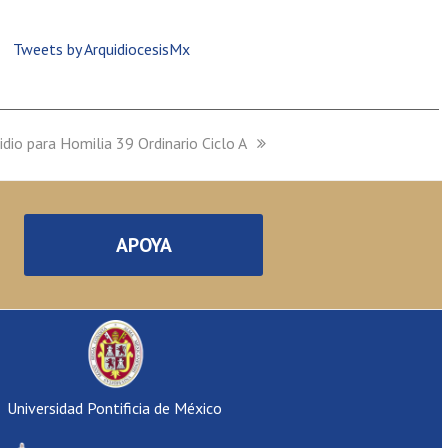
Tweets by ArquidiocesisMx
idio para Homilia 39 Ordinario Ciclo A
:
APOYA
Universidad Pontificia de México