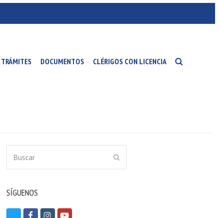
TRÁMITES
DOCUMENTOS
CLÉRIGOS CON LICENCIA
Buscar
ENVIAR
SÍGUENOS
T
F
I
Y