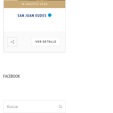
19 AGOSTO 2026
20 AGOSTO 2026
SAN JUAN EUDES
SAN SAMUEL PROFET
VER DETALLE
VER DETA
FACEBOOK
Buscar
ENVIAR