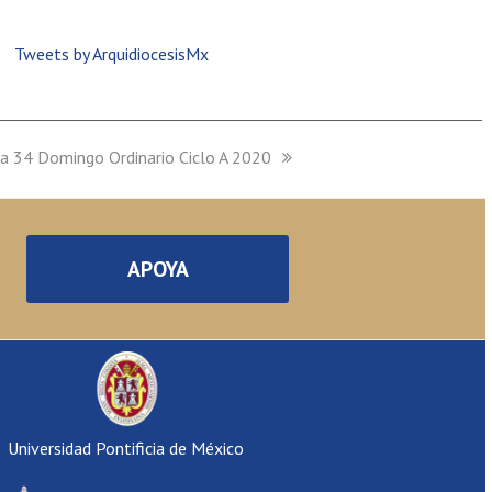
Tweets by ArquidiocesisMx
na 34 Domingo Ordinario Ciclo A 2020
APOYA
Universidad Pontificia de México