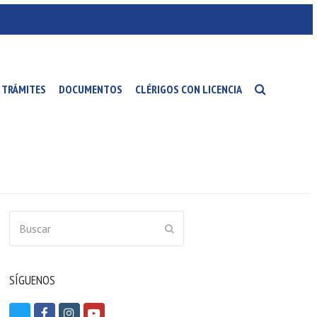
TRÁMITES
DOCUMENTOS
CLÉRIGOS CON LICENCIA
Buscar
ENVIAR
SÍGUENOS
T
F
I
Y