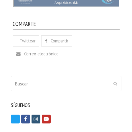
COMPARTE
Twittear
Compartir
Correo electrónico
Buscar
ENVIAR
SÍGUENOS
T
F
I
Y
w
a
n
o