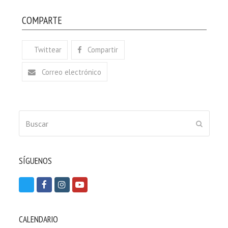
COMPARTE
Twittear
Compartir
Correo electrónico
Buscar
ENVIAR
SÍGUENOS
T
F
I
Y
w
a
n
o
i
c
s
u
CALENDARIO