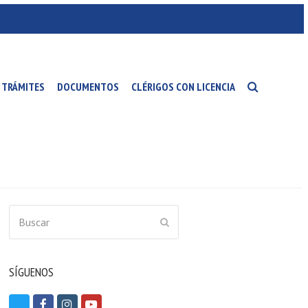
TRÁMITES
DOCUMENTOS
CLÉRIGOS CON LICENCIA
Buscar
ENVIAR
SÍGUENOS
T
F
I
Y