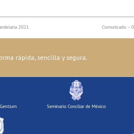
andelaria 2021
next
Comunicado – 0
post:
orma rápida, sencilla y segura.
 Gentium
Seminario Conciliar de México