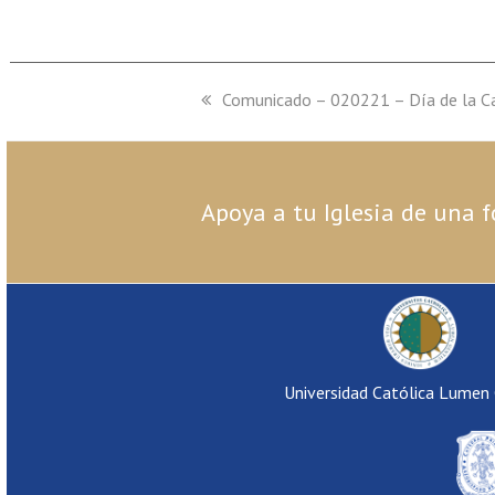
previous
Comunicado – 020221 – Día de la C
post:
Apoya a tu Iglesia de una f
Universidad Católica Lumen