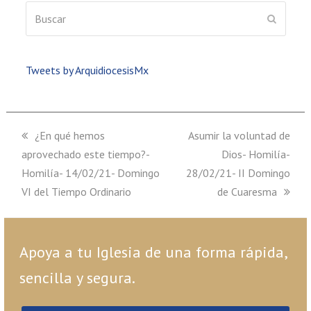
Buscar
ENVIAR
Tweets by ArquidiocesisMx
previous
¿En qué hemos
next
Asumir la voluntad de
aprovechado este tiempo?-
post:
post:
Dios- Homilía-
Homilía- 14/02/21- Domingo
28/02/21- II Domingo
VI del Tiempo Ordinario
de Cuaresma
Apoya a tu Iglesia de una forma rápida,
sencilla y segura.