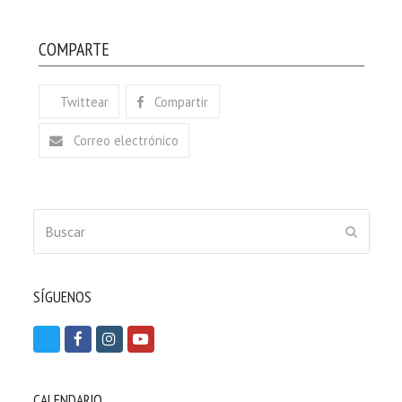
COMPARTE
Twittear
Compartir
Correo electrónico
Buscar
ENVIAR
SÍGUENOS
T
F
I
Y
w
a
n
o
i
c
s
u
CALENDARIO