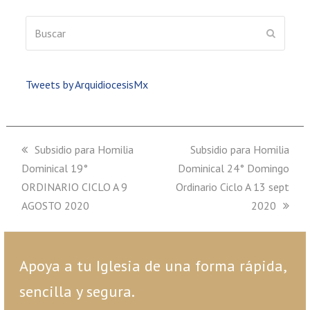
Buscar
ENVIAR
Tweets by ArquidiocesisMx
previous
Subsidio para Homilia
next
Subsidio para Homilia
Dominical 19°
post:
Dominical 24° Domingo
post:
ORDINARIO CICLO A 9
Ordinario Ciclo A 13 sept
AGOSTO 2020
2020
Apoya a tu Iglesia de una forma rápida,
sencilla y segura.