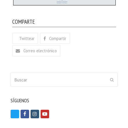
COMPARTE
Twittear
Compartir
Correo electrónico
Buscar
ENVIAR
SÍGUENOS
T
F
I
Y
w
a
n
o