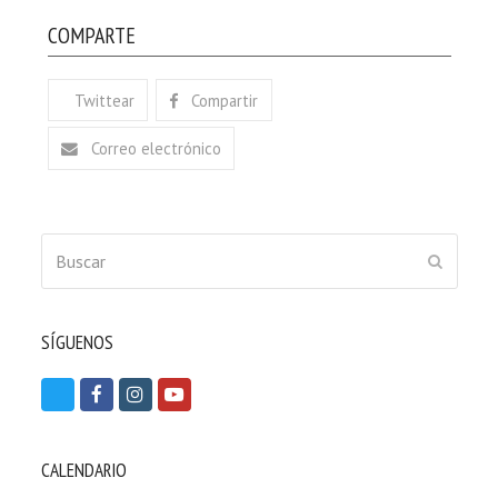
COMPARTE
Twittear
Compartir
Correo electrónico
Buscar
ENVIAR
SÍGUENOS
T
F
I
Y
w
a
n
o
i
c
s
u
CALENDARIO
t
e
t
t