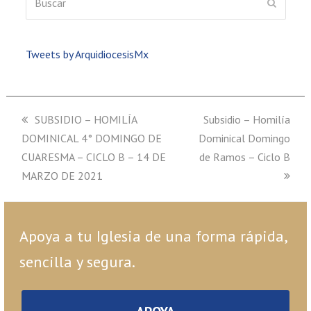
ENVIAR
Tweets by ArquidiocesisMx
previous
SUBSIDIO – HOMILÍA
next
Subsidio – Homilía
DOMINICAL 4° DOMINGO DE
post:
Dominical Domingo
post:
CUARESMA – CICLO B – 14 DE
de Ramos – Ciclo B
MARZO DE 2021
Apoya a tu Iglesia de una forma rápida,
sencilla y segura.