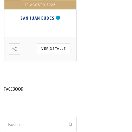
19 AGOSTO 2026
20 AGOSTO 2026
SAN JUAN EUDES
SAN SAMUEL PROFET
VER DETALLE
VER DETA
FACEBOOK
Buscar
ENVIAR