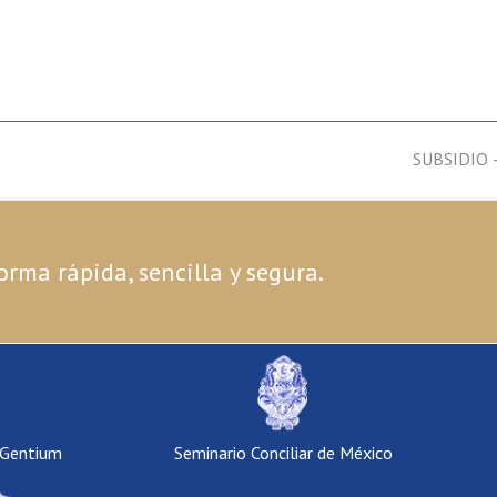
next
SUBSIDIO
post:
orma rápida, sencilla y segura.
 Gentium
Seminario Conciliar de México