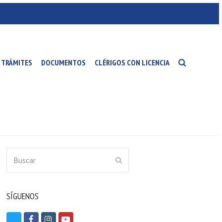
TRÁMITES
DOCUMENTOS
CLÉRIGOS CON LICENCIA
Buscar
ENVIAR
SÍGUENOS
T
F
I
Y