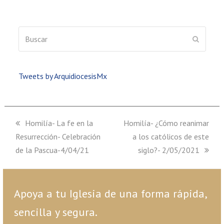
Buscar
ENVIAR
Tweets by ArquidiocesisMx
previous
Homilía- La fe en la
next
Homilía- ¿Cómo reanimar
Resurrección- Celebración
post:
post:
a los católicos de este
de la Pascua-4/04/21
siglo?- 2/05/2021
Apoya a tu Iglesia de una forma rápida,
sencilla y segura.