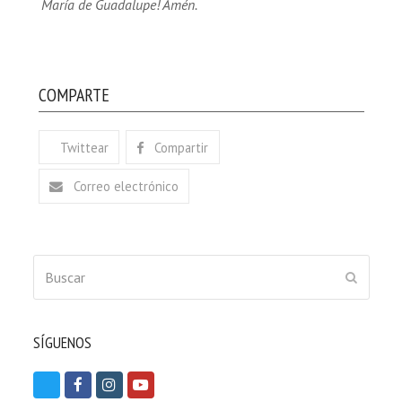
María de Guadalupe! Amén.
COMPARTE
Twittear
Compartir
Correo electrónico
Buscar
ENVIAR
SÍGUENOS
T
F
I
Y