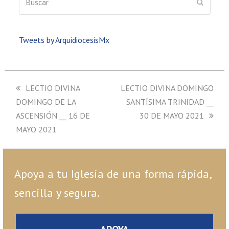
ENVIAR
Tweets by ArquidiocesisMx
previous
LECTIO DIVINA
next
LECTIO DIVINA DOMINGO
DOMINGO DE LA
post:
post:
SANTÍSIMA TRINIDAD __
ASCENSIÓN __ 16 DE
30 DE MAYO 2021
MAYO 2021
Apoya a tu Iglesia de una forma rápida,
sencilla y segura.