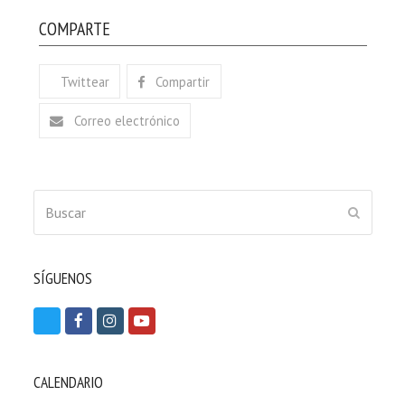
COMPARTE
Twittear
Compartir
Correo electrónico
Buscar
ENVIAR
SÍGUENOS
T
F
I
Y
w
a
n
o
i
c
s
u
CALENDARIO
t
e
t
t