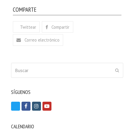
COMPARTE
Twittear
Compartir
Correo electrónico
Buscar
ENVIAR
SÍGUENOS
T
F
I
Y
w
a
n
o
i
c
s
u
CALENDARIO
t
e
t
t