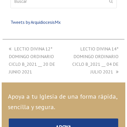
ENVIAR
Tweets by ArquidiocesisMx
previous
LECTIO DIVINA 12°
next
LECTIO DIVINA 14°
DOMINGO ORDINARIO
post:
DOMINGO ORDINARIO
post:
CICLO B_2021 __ 20 DE
CICLO B_2021 __ 04 DE
JUNIO 2021
JULIO 2021
Apoya a tu Iglesia de una forma rápida,
sencilla y segura.