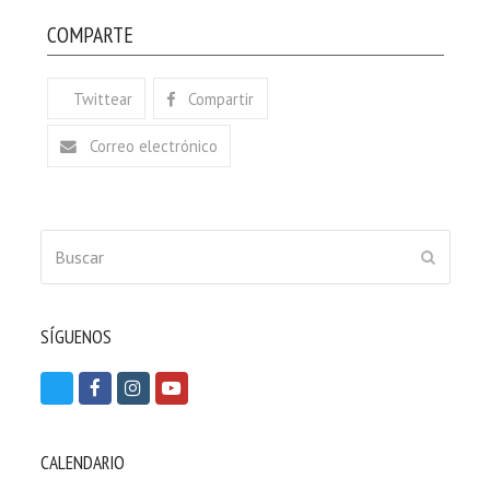
COMPARTE
Twittear
Compartir
Correo electrónico
Buscar
ENVIAR
SÍGUENOS
T
F
I
Y
w
a
n
o
i
c
s
u
CALENDARIO
t
e
t
t