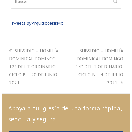
ENVIAR
Tweets by ArquidiocesisMx
previous
SUBSIDIO – HOMILÍA
next
SUBSIDIO – HOMILÍA
DOMINICAL DOMINGO
post:
DOMINICAL DOMINGO
post:
12° DEL T. ORDINARIO.
14° DEL T. ORDINARIO.
CICLO B. – 20 DE JUNIO
CICLO B. – 4 DE JULIO
2021
2021
Apoya a tu Iglesia de una forma rápida,
sencilla y segura.