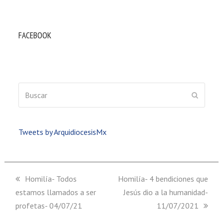
FACEBOOK
Buscar
ENVIAR
Tweets by ArquidiocesisMx
previous
Homilía- Todos
next
Homilía- 4 bendiciones que
estamos llamados a ser
post:
post:
Jesús dio a la humanidad-
profetas- 04/07/21
11/07/2021