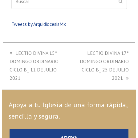
ENVIAR
Tweets by ArquidiocesisMx
previous
LECTIO DIVINA 15°
next
LECTIO DIVINA 17°
DOMINGO ORDINARIO
post:
DOMINGO ORDINARIO
post:
CICLO B_ 11 DE JULIO
CICLO B_ 25 DE JULIO
2021
2021
Apoya a tu Iglesia de una forma rápida,
sencilla y segura.