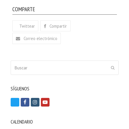
COMPARTE
Twittear
Compartir
Correo electrónico
Buscar
ENVIAR
SÍGUENOS
T
F
I
Y
w
a
n
o
i
c
s
u
CALENDARIO
t
e
t
t