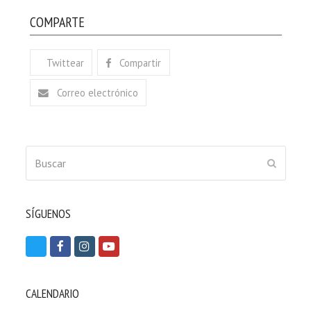
COMPARTE
Twittear
Compartir
Correo electrónico
Buscar
ENVIAR
SÍGUENOS
T
F
I
Y
w
a
n
o
i
c
s
u
CALENDARIO
t
e
t
t