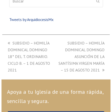
ENVIAR
Tweets by ArquidiocesisMx
previous
SUBSIDIO – HOMILÍA
next
SUBSIDIO – HOMILÍA
DOMINICAL DOMINGO
post:
DOMINICAL DOMINGO
post:
18° DEL T. ORDINARIO.
ASUNCIÓN DE LA
CICLO B. – 1 DE AGOSTO
SANTÍSIMA VIRGEN MARÍA
2021
– 15 DE AGOSTO 2021
Apoya a tu Iglesia de una forma rápida,
sencilla y segura.