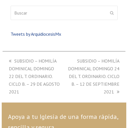
Buscar
ENVIAR
Tweets by ArquidiocesisMx
previous
SUBSIDIO – HOMILÍA
next
SUBSIDIO – HOMILÍA
DOMINICAL DOMINGO
post:
DOMINICAL DOMINGO 24
post:
22 DEL T. ORDINARIO.
DEL T. ORDINARIO. CICLO
CICLO B. – 29 DE AGOSTO
B. – 12 DE SEPTIEMBRE
2021
2021
Apoya a tu Iglesia de una forma rápida,
sencilla y segura.