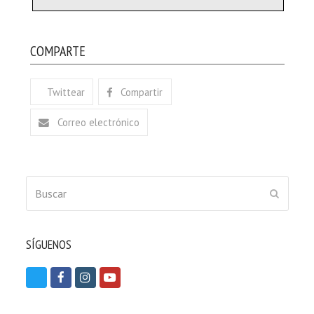
COMPARTE
Twittear
Compartir
Correo electrónico
Buscar
ENVIAR
SÍGUENOS
T
F
I
Y
w
a
n
o