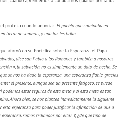
mos, cuando aprendemos a conducirnos guiados por la luz
 el profeta cuando anuncia: “
El pueblo que caminaba en
en tierra de sombras, y una luz les brilló
”.
que afirmó en su Encíclica sobre la Esperanza el Papa
alvados, dice san Pablo a los Romanos y también a nosotros
edención », la salvación, no es simplemente un dato de hecho. Se
 que se nos ha dado la esperanza, una esperanza fiable, gracias
ente: el presente, aunque sea un presente fatigoso, se puede
 si podemos estar seguros de esta meta y si esta meta es tan
amino. Ahora bien, se nos plantea inmediatamente la siguiente
r esta esperanza para poder justificar la afirmación de que a
y esperanza, somos redimidos por ella? Y, ¿de qué tipo de