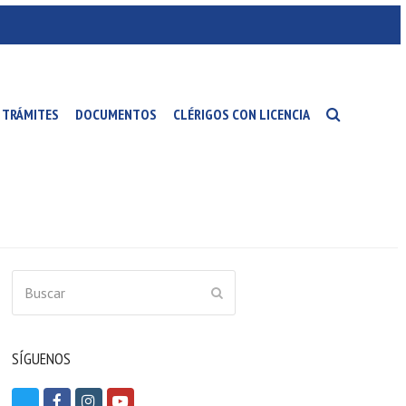
TRÁMITES
DOCUMENTOS
CLÉRIGOS CON LICENCIA
Buscar
ENVIAR
SÍGUENOS
T
F
I
Y