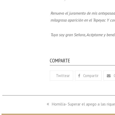
Renuevo el juramento de mis antepasad
milagrosa aparición en el Tepeyac Y co
Tuyo soy gran Señora, Acéptame y ben
COMPARTE
Twittear
Compartir
previous
Homilía- Superar el apego a las riq
post: