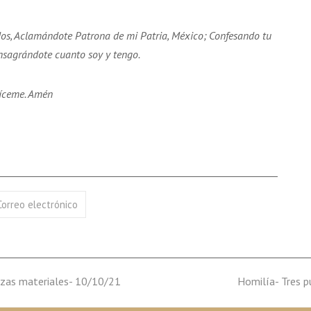
os, Aclamándote Patrona de mi Patria, México; Confesando tu
nsagrándote cuanto soy y tengo.
díceme. Amén
Correo electrónico
uezas materiales- 10/10/21
next
Homilía- Tres p
post: