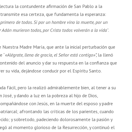
ectura la contundente afirmación de San Pablo a la
e transmite esa certeza, que fundamenta la esperanza:
l primero de todos. Si por un hombre vino la muerte, por un
r Adán murieron todos, por Cristo todos volverán a la vida
”.
 Nuestra Madre María, que ante la inicial perturbación que
e “
«Alégrate, llena de gracia, el Señor está contigo»”,
la llenó
contenido del anuncio y dar su respuesta en la confianza que
er su vida, dejándose conducir por el Espíritu Santo.
a fácil, pero la realizó admirablemente bien, al tener a su
José, y dando a luz en la pobreza al hijo de Dios,
compañándose con Jesús, en la muerte del esposo y padre
atriarcal; afrontando las críticas de los parientes, cuando
cido; y sobretodo, padeciendo dolorosamente la pasión y
 llegó al momento glorioso de la Resurrección, y continuó el