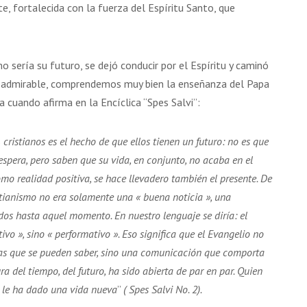
, fortalecida con la fuerza del Espíritu Santo, que
o sería su futuro, se dejó conducir por el Espíritu y caminó
o admirable, comprendemos muy bien la enseñanza del Papa
a cuando afirma en la Encíclica “Spes Salvi”:
s
cristianos es el hecho de que ellos tienen un futuro: no es que
spera, pero saben que su vida, en conjunto, no acaba en el
omo realidad positiva, se hace llevadero también el presente. De
stianismo no era solamente una « buena noticia », una
s hasta aquel momento. En nuestro lenguaje se diría: el
ivo », sino « performativo ». Eso significa que el Evangelio no
s que se pueden saber, sino una comunicación que comporta
a del tiempo, del futuro, ha sido abierta de par en par. Quien
e le ha dado una vida nueva
”
( Spes Salvi No. 2).