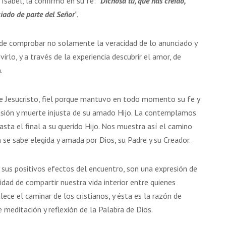
Isabel, la confirmó en su fe: “
Dichosa tú, que has creído,
iado de parte del Señor
”.
a de comprobar no solamente la veracidad de lo anunciado y
irlo, y a través de la experiencia descubrir el amor, de
.
 de Jesucristo, fiel porque mantuvo en todo momento su fe y
 pasión y muerte injusta de su amado Hijo. La contemplamos
sta el final a su querido Hijo. Nos muestra así el camino
n se sabe elegida y amada por Dios, su Padre y su Creador.
 y sus positivos efectos del encuentro, son una expresión de
idad de compartir nuestra vida interior entre quienes
ece el caminar de los cristianos, y ésta es la razón de
 meditación y reflexión de la Palabra de Dios.