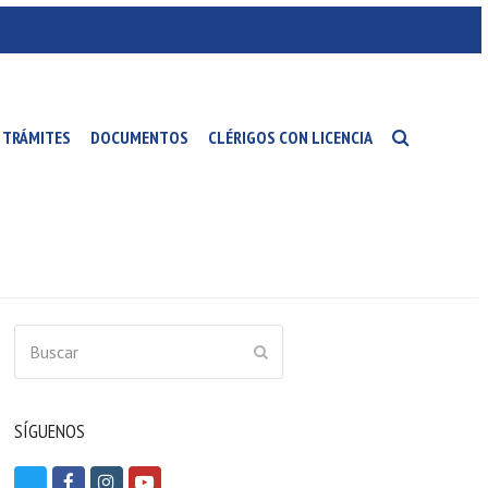
TRÁMITES
DOCUMENTOS
CLÉRIGOS CON LICENCIA
Buscar
ENVIAR
SÍGUENOS
T
F
I
Y