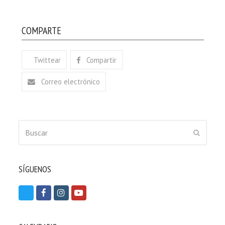
COMPARTE
Twittear
Compartir
Correo electrónico
Buscar
ENVIAR
SÍGUENOS
T
F
I
Y
w
a
n
o
i
c
s
u