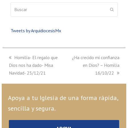
Buscar
ENVIAR
Tweets by ArquidiocesisMx
previous
Homilía- El regalo que
next
¿Ha crecido mi confianza
Dios nos ha dado- Misa
post:
post:
en Dios? – Homilía
Navidad- 25/12/21
16/10/22
Apoya a tu Iglesia de una forma rápida,
sencilla y segura.