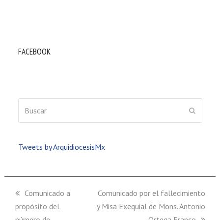
FACEBOOK
Buscar
ENVIAR
Tweets by ArquidiocesisMx
previous
Comunicado a
next
Comunicado por el fallecimiento
propósito del
post:
y Misa Exequial de Mons. Antonio
post:
número de
Ortega Franco