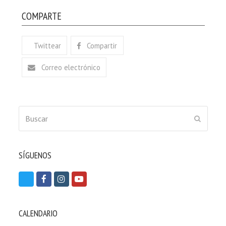
COMPARTE
Twittear
Compartir
Correo electrónico
Buscar
ENVIAR
SÍGUENOS
T
F
I
Y
w
a
n
o
i
c
s
u
CALENDARIO
t
e
t
t