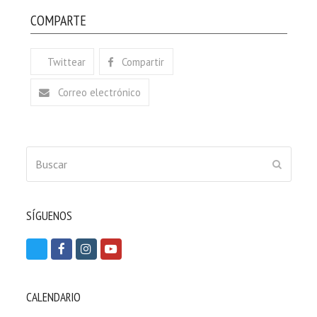
COMPARTE
Twittear
Compartir
Correo electrónico
Buscar
ENVIAR
SÍGUENOS
T
F
I
Y
w
a
n
o
i
c
s
u
CALENDARIO
t
e
t
t