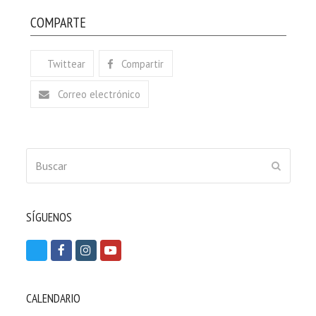
COMPARTE
Twittear
Compartir
Correo electrónico
Buscar
ENVIAR
SÍGUENOS
T
F
I
Y
w
a
n
o
i
c
s
u
CALENDARIO
t
e
t
t