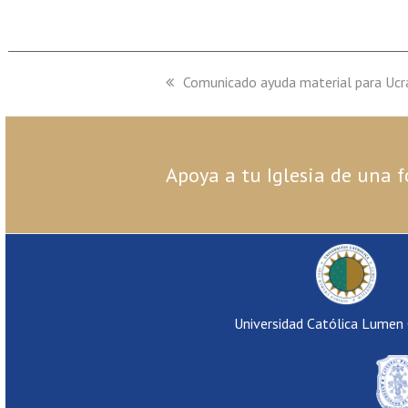
previous
Comunicado ayuda material para Uc
post:
Apoya a tu Iglesia de una f
Universidad Católica Lumen