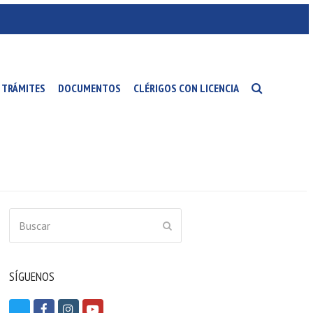
TRÁMITES
DOCUMENTOS
CLÉRIGOS CON LICENCIA
Buscar
ENVIAR
SÍGUENOS
T
F
I
Y