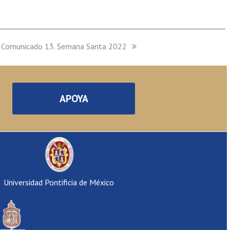
next
Comunicado 13. Semana Santa 2022
post:
APOYA
Universidad Pontificia de México