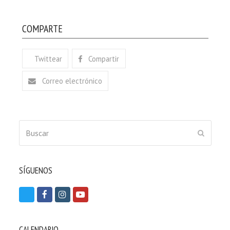
COMPARTE
Twittear
Compartir
Correo electrónico
Buscar
ENVIAR
SÍGUENOS
T
F
I
Y
w
a
n
o
i
c
s
u
CALENDARIO