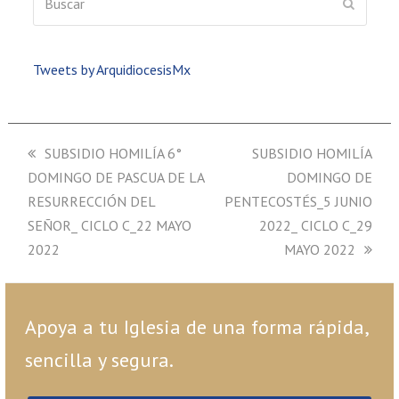
ENVIAR
Tweets by ArquidiocesisMx
previous
SUBSIDIO HOMILÍA 6°
next
SUBSIDIO HOMILÍA
DOMINGO DE PASCUA DE LA
post:
post:
DOMINGO DE
RESURRECCIÓN DEL
PENTECOSTÉS_5 JUNIO
SEÑOR_ CICLO C_22 MAYO
2022_ CICLO C_29
2022
MAYO 2022
Apoya a tu Iglesia de una forma rápida,
sencilla y segura.