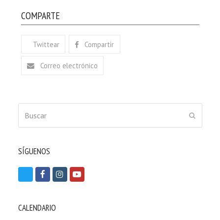
COMPARTE
Twittear
Compartir
Correo electrónico
Buscar
ENVIAR
SÍGUENOS
T
F
I
Y
w
a
n
o
i
c
s
u
CALENDARIO
t
e
t
t