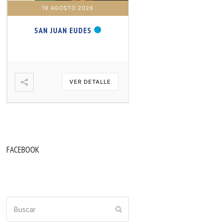
19 AGOSTO 2026
20 AGOSTO 2026
SAN JUAN EUDES
SAN SAMUEL PROFET
VER DETALLE
VER DETA
FACEBOOK
Buscar
ENVIAR