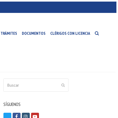
TRÁMITES
DOCUMENTOS
CLÉRIGOS CON LICENCIA
Buscar
ENVIAR
SÍGUENOS
T
F
I
Y