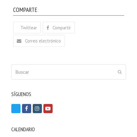
COMPARTE
Twittear
Compartir
Correo electrónico
Buscar
ENVIAR
SÍGUENOS
T
F
I
Y
w
a
n
o
i
c
s
u
CALENDARIO
t
e
t
t