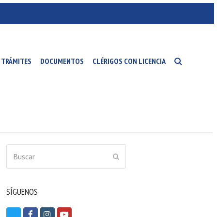
TRÁMITES
DOCUMENTOS
CLÉRIGOS CON LICENCIA
Buscar
ENVIAR
SÍGUENOS
T
F
I
Y