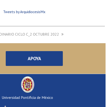
Tweets by ArquidiocesisMx
DINARIO CICLO C_2 OCTUBRE 2022
APOYA
Universidad Pontificia de México