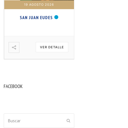
19 AGOSTO 2026
20 AGOSTO 2026
SAN JUAN EUDES
SAN SAMUEL PROFET
VER DETALLE
VER DETA
FACEBOOK
Buscar
ENVIAR