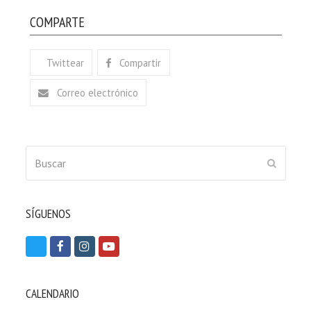
COMPARTE
Twittear
Compartir
Correo electrónico
Buscar
ENVIAR
SÍGUENOS
T
F
I
Y
w
a
n
o
i
c
s
u
CALENDARIO
t
e
t
t