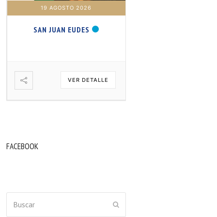
19 AGOSTO 2026
20 AGOSTO 2026
SAN JUAN EUDES
SAN SAMUEL PROFET
VER DETALLE
VER DETA
FACEBOOK
Buscar
ENVIAR