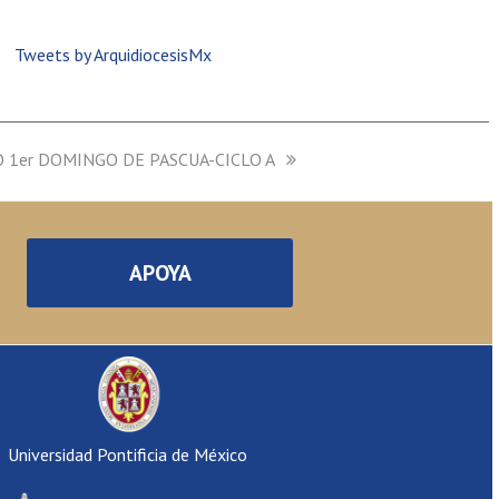
Tweets by ArquidiocesisMx
O 1er DOMINGO DE PASCUA-CICLO A
APOYA
Universidad Pontificia de México