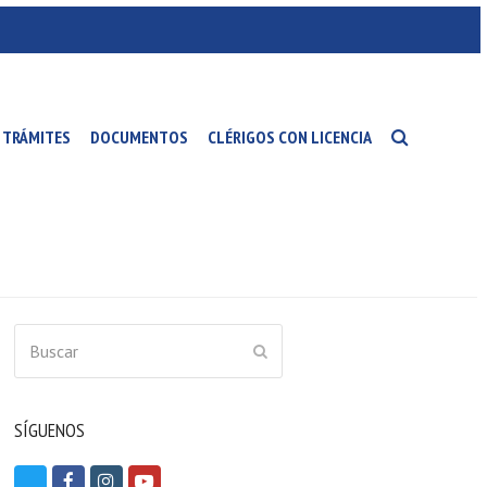
TRÁMITES
DOCUMENTOS
CLÉRIGOS CON LICENCIA
Buscar
ENVIAR
SÍGUENOS
T
F
I
Y