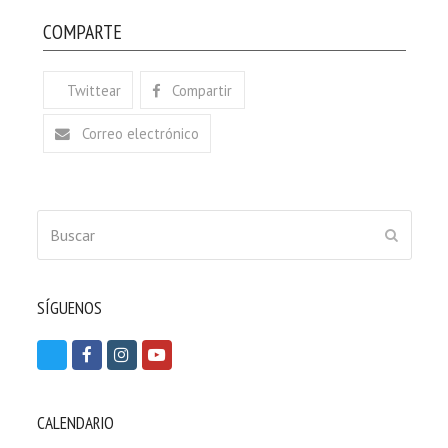
COMPARTE
Twittear
Compartir
Correo electrónico
Buscar
ENVIAR
SÍGUENOS
T
F
I
Y
w
a
n
o
i
c
s
u
CALENDARIO
t
e
t
t