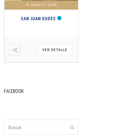
19 AGOSTO 2026
20 AGOSTO 2026
SAN JUAN EUDES
SAN SAMUEL PROFET
VER DETALLE
VER DETA
FACEBOOK
Buscar
ENVIAR