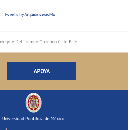
Tweets by ArquidiocesisMx
mingo V Del Tiempo Ordinario Ciclo B
APOYA
Universidad Pontificia de México