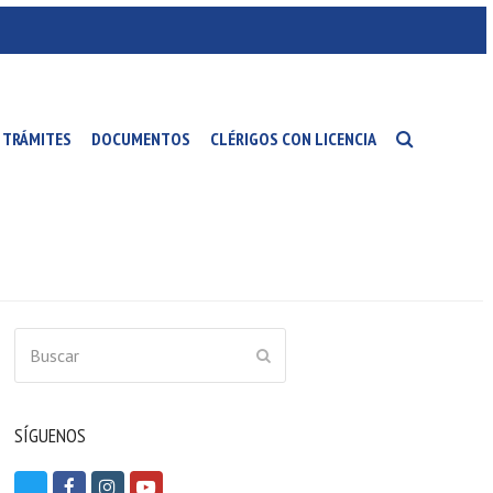
TRÁMITES
DOCUMENTOS
CLÉRIGOS CON LICENCIA
Buscar
ENVIAR
SÍGUENOS
T
F
I
Y