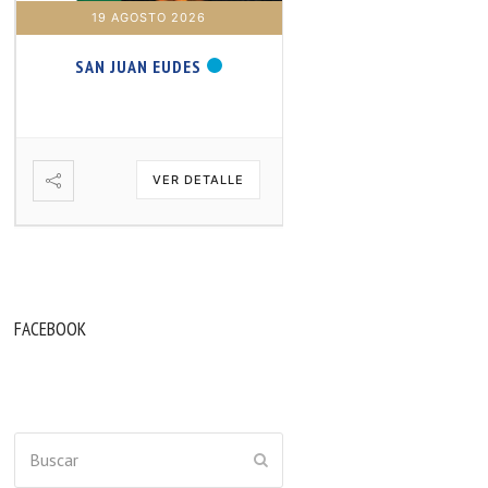
19 AGOSTO 2026
20 AGOSTO 2026
SAN JUAN EUDES
SAN SAMUEL PROFET
VER DETALLE
VER DETA
FACEBOOK
Buscar
ENVIAR