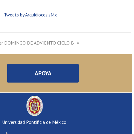
Tweets by ArquidiocesisMx
er DOMINGO DE ADVIENTO CICLO B
APOYA
Universidad Pontificia de México